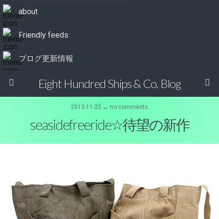
about
Friendly feeds
ブログ更新情報
Eight Hundred Ships & Co. Blog
2013-11-22 ↔ no comments
seasidefreeride☆待望の新作