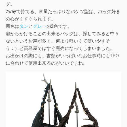
グ。
2wayで持てる、容量たっぷりなバケツ型は、バッグ好き
の心がくすぐられます。
新色は
タン
と
グレー
の2色です。
肩からかけることの出来るバッグは、探してみると中々
ないというお声が多く、何より軽いくて使いやすそ
う：）と髙島屋ではすぐ完売になってしまいました。
お出かけの際にも、書類がいっぱいなお仕事時にもTPO
に合わせて使用出来るのがいいですね。