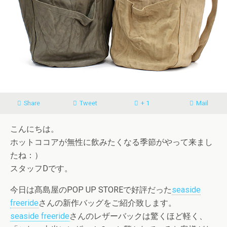
Share
Tweet
+ 1
Mail
こんにちは。
ホットココアが無性に飲みたくなる季節がやって来まし
たね：）
スタッフDです。
今日は髙島屋のPOP UP STOREで好評だった
seaside
freeride
さんの新作バッグをご紹介致します。
seaside freeride
さんのレザーバックは驚くほど軽く、