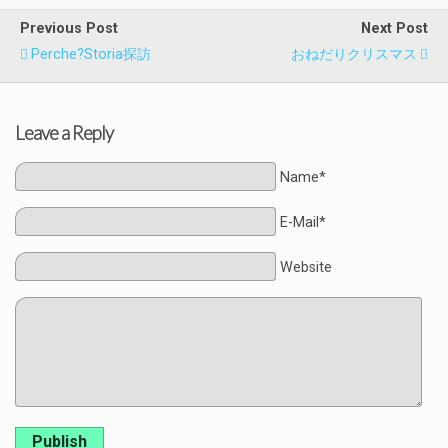
Previous Post
Next Post
Perche?storia探訪
おねだりクリスマス
Leave a Reply
Name*
E-Mail*
Website
Publish