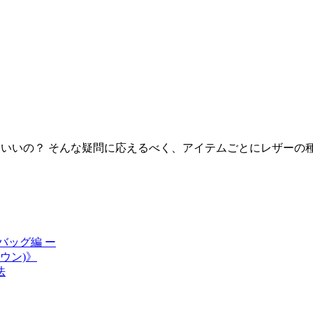
れはいいの？ そんな疑問に応えるべく、アイテムごとにレザー
バッグ編 ー
ウン)》
法