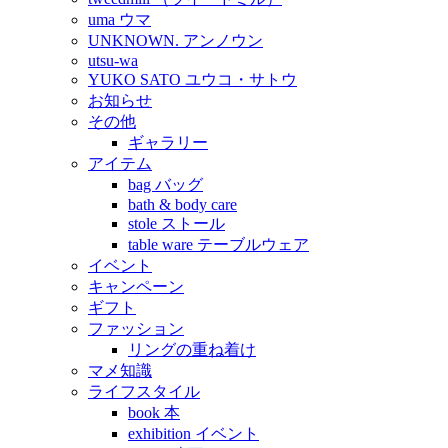
uma ウマ
UNKNOWN. アンノウン
utsu-wa
YUKO SATO ユウコ・サトウ
お知らせ
その他
ギャラリー
アイテム
bag バッグ
bath & body care
stole ストール
table ware テーブルウェア
イベント
キャンペーン
ギフト
ファッション
リングの重ね着け
マメ知識
ライフスタイル
book 本
exhibition イベント