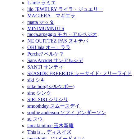
Lamie ラミエ
lilo JEWELRY ライラ・ジュエリー
MAGIERA マギエラ
matta マッタ
MINIMUMNUTS
moca.arpeggio モカ・アルペジオ
NE QUITTEZ PAS ヌキテパ
OH! lala オー！ララ
Perche? ペルケ？
Sans Arcidet サンアルシデ
SANTI サンティ
SEASIDE FREERIDE シーサイド･フリーライド
siki シキ
silke borg(シルケボー)
sinc シンク
SIRI SIRI シリシリ
smoothday スムースデイ
sophie anderson ソフィ アンダーソン
su スウ
tamaki niime 玉木新雌
This is… ディスイズ
tweedmill （ツイードミル）