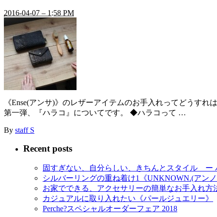
2016-04-07 – 1:58 PM
《Ense(アンサ)》のレザーアイテムのお手入れってどうす
第一弾、『ハラコ』についてです。 ◆ハラコって …
By
staff S
Recent posts
固すぎない、自分らしい、きちんとスタイル ー 
シルバーリングの重ね着け1《UNKNOWN.(アンノ
お家でできる、アクセサリーの簡単なお手入れ方
カジュアルに取り入れたい《パールジュエリー》
Perche?スペシャルオーダーフェア 2018