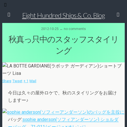
Eight Hundred Ships & Co. Blog
2012-10-25 ↔ no comments
秋真っ只中のスタッフスタイリ
ング
Share
Tweet
+ 1
Mail
今日は久々の屋外ロケで、秋のスタイリングをお届け
しますー♪
バッグ:
sophie anderson(ソフィアンダーソン) ショルダ
ーバッグ 71-011/ベージュ×オレンジ