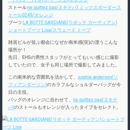
ストール:
ne quittez pas(ヌキテパ) ミックスボーダース
トール0249/オレンジ
ブーツ:
LA BOTTE GARDIANE(ラボッテ ガーディアン)
ショートブーツ Lisa/スウェード トープ
雑居ビルが並ぶ都会になぜか南米感(笑)の漂うこんな
場所が！
先日、EHSの男性スタッフがとってもいい感じに撮影
していたので、女子も同じ場所で撮影してみました。
この南米的な雰囲気を活かして、
sophie anderson(ソ
フィアンダーソン)
のカラフルなショルダーバッグが今
日の主役。
バッグのオレンジに合わせて、
ne quittez pas(ヌキテ
パ)
のストールもオレンジが入ったタイプをセレクト。