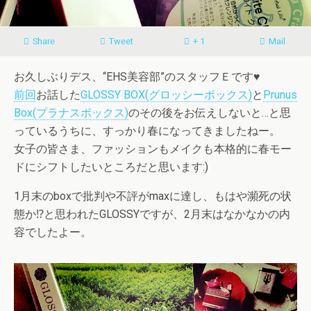
Share
Tweet
+ 1
Mail
お久しぶりデス、“EHS美容部”のスタッフＥです♥
前回
お話した
GLOSSY BOX(グロッシーボックス)
と
Prunus
Box(プラナスボックス)
のその後をお伝えしないと…と思
っているうちに、すっかり春になってきましたねー。
女子の皆さま、ファッションもメイクも本格的に春モー
ドにシフトしたいところだと思います:)
1月末のboxで批判や不評がmaxに達し、もはや瀕死の状
態か⁉と思われたGLOSSYですが、2月末はなかなかの内
容でしたよー。