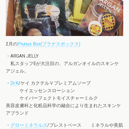
2月の
Prunus Box(プラナスボックス)
・ARGAN JELLY
私スタッフEが大注目の、アルガンオイルのスキンケ
アジェル。
・
Dr.K
/ケイ カクテルＶプレミアムソープ
ケイエッセンスローション
ケイパーフェクトモイスチャーミルク
美容皮膚科と化粧品科学の融合により生まれたスキンケ
アブランド
・
グローミネラルズ
/プレストベース ミネラルや美肌