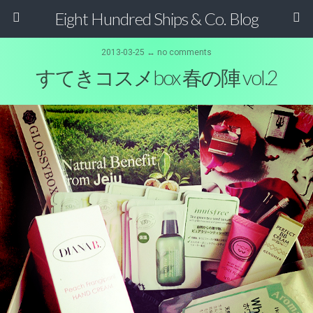
Eight Hundred Ships & Co. Blog
2013-03-25 ↔ no comments
すてきコスメbox 春の陣 vol.2