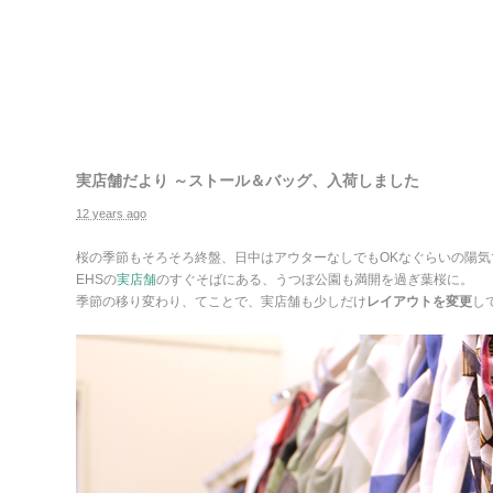
実店舗だより ～ストール＆バッグ、入荷しました
12 years ago
桜の季節もそろそろ終盤、日中はアウターなしでもOKなぐらいの陽気
EHSの
実店舗
のすぐそばにある、うつぼ公園も満開を過ぎ葉桜に。
季節の移り変わり、てことで、実店舗も少しだけ
レイアウトを変更
し