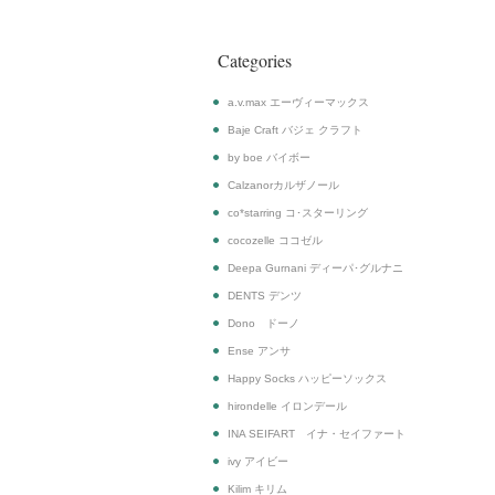
Categories
a.v.max エーヴィーマックス
Baje Craft バジェ クラフト
by boe バイボー
Calzanorカルザノール
co*starring コ･スターリング
cocozelle ココゼル
Deepa Gurnani ディーパ･グルナニ
DENTS デンツ
Dono ドーノ
Ense アンサ
Happy Socks ハッピーソックス
hirondelle イロンデール
INA SEIFART イナ・セイファート
ivy アイビー
Kilim キリム