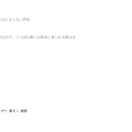
にはたまらない内容。
所なので、うつぼ公園へお散歩に来られる際はぜ
,
,
レザー
春モノ
雑貨