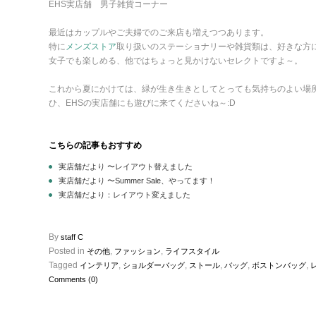
EHS実店舗 男子雑貨コーナー
最近はカップルやご夫婦でのご来店も増えつつあります。
特に
メンズストア
取り扱いのステーショナリーや雑貨類は、好きな方
女子でも楽しめる、他ではちょっと見かけないセレクトですよ～。
これから夏にかけては、緑が生き生きとしてとっても気持ちのよい場
ひ、EHSの実店舗にも遊びに来てくださいね～:D
こちらの記事もおすすめ
実店舗だより 〜レイアウト替えました
実店舗だより 〜Summer Sale、やってます！
実店舗だより：レイアウト変えました
By
staff C
Posted in
,
,
その他
ファッション
ライフスタイル
Tagged
,
,
,
,
,
インテリア
ショルダーバッグ
ストール
バッグ
ボストンバッグ
Comments (0)