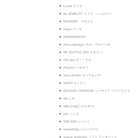
Lamie ラミエ
lilo JEWELRY ライラ・ジュエリー
MAGIERA マギエラ
matta マッタ
MINIMUMNUTS
moca.arpeggio モカ・アルペジオ
NE QUITTEZ PAS ヌキテパ
OH! lala オー！ララ
Perche? ペルケ？
Sans Arcidet サンアルシデ
SANTI サンティ
SEASIDE FREERIDE シーサイド･フリーライド
siki シキ
silke borg(シルケボー)
sinc シンク
SIRI SIRI シリシリ
smoothday スムースデイ
sophie anderson ソフィ アンダーソン