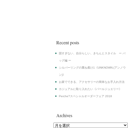
Eight Hundred Ships & Co.
Recent posts
固すぎない、自分らしい、きちんとスタイル ー バ
ッグ編 ー
シルバーリングの重ね着け1《UNKNOWN.(アンノウ
ン)》
お家でできる、アクセサリーの簡単なお手入れ方法
カジュアルに取り入れたい《パールジュエリー》
Perche?スペシャルオーダーフェア 2018
Archives