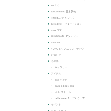
su スウ
tamaki niime 玉木新雌
This is… ディスイズ
tweedmill （ツイードミル）
uma ウマ
UNKNOWN. アンノウン
utsu-wa
YUKO SATO ユウコ・サトウ
お知らせ
その他
ギャラリー
アイテム
bag バッグ
bath & body care
stole ストール
table ware テーブルウェア
イベント
キャンペーン