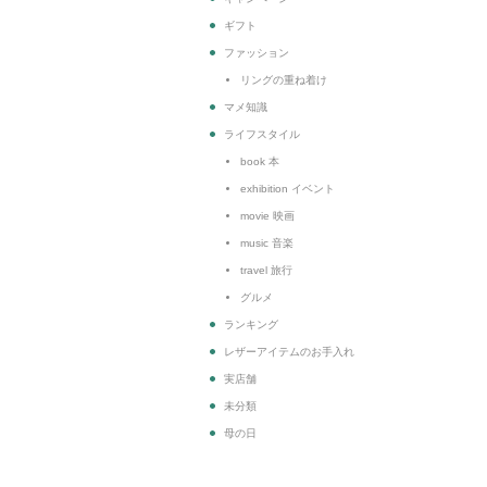
ギフト
ファッション
リングの重ね着け
マメ知識
ライフスタイル
book 本
exhibition イベント
movie 映画
music 音楽
travel 旅行
グルメ
ランキング
レザーアイテムのお手入れ
実店舗
未分類
母の日