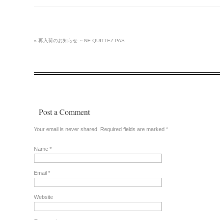
«
再入荷のお知らせ ～NE QUITTEZ PAS
Post a Comment
Your email is
never
shared. Required fields are marked
*
Name
*
Email
*
Website