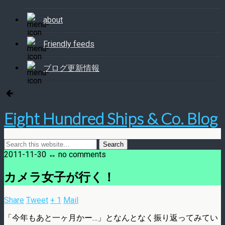
about
Friendly feeds
ブログ更新情報
Eight Hundred Ships & Co. Blog
2011-11-30 ↔ no comments
カメラ女子が行く！
Share
Tweet
+ 1
Mail
「今年もあと一ヶ月かー…」となんとなく振り返ってみてい