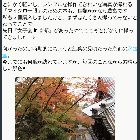
とにかく軽いし、シンプルな操作できれいな写真が撮れる！
「マイクロ一眼」のための本も、種類がかなり豊富です。
私も２冊購入しましたけど、まずはたくさん撮ってみないと
ねってことで
先日『女子会 in 京都』があったのでここぞとばかりに撮っ
てきましたー♪
向かったのは時期的にちょうど紅葉の見頃だった京都の
永観
堂
。
今までにも何度か訪れていますが、毎回のことながら素晴ら
しい景色♥