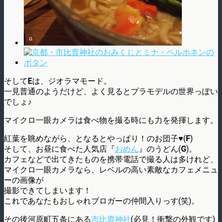
そして
E
は、ジオラマモード。
一見普通のようだけど、よく見るとプラモデルの世界っぽい
でしょ♪
マイクロ一眼カメラは食べ物を撮る時にも力を発揮します。
紅葉を眺めながら、となるとやっぱり！のお団子♥(
F
)
そして、お昼に食べた人気店『
おめん
』のうどん(
G
)。
カフェなどで出てきたものを携帯電話で撮る人は多けれど、
マイクロ一眼カメラなら、レベルの高い素敵なカフェメニュ
ーの画像が
撮影できてしまいます！
これであなたもおしゃれブロガーの仲間入りっす(笑)。
その後河原町五条にある
市比賣神社
(必見！衝撃の外観です)