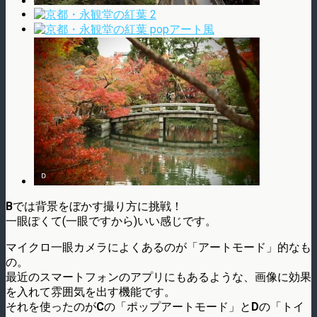
B
では背景をぼかす撮り方に挑戦！
一眼ぽくて(一眼ですから)いい感じです。
マイクロ一眼カメラによくあるのが「アートモード」的なも
の。
最近のスマートフォンのアプリにもあるような、画像に効果
を入れて雰囲気を出す機能です。
それを使ったのが
C
の「ポップアートモード」と
D
の「トイ