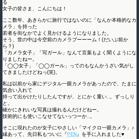
る
女子の皆さま、こんにちは！
ここ数年、あきらかに旅行ではないのに「なんか本格的なカ
メラ」を持った
若者を街なかでよく見かけるようになりました。
そう、世の中は今空前のカメラブーーーム！(だいぶ前か
ら？)
「カメラ女子」「写ガール」なんて言葉もよく聞くようにな
りましたねー。
「◯◯女子」「◯◯ガール」ってのもなんかうざい気がし
てきましたけどねっ(笑)。
私は以前から家にデジタル一眼カメラがあったので、たまに
気合い入れて
持って出かけたりしたんですが、とにかく重い…。ずっしり
と。
確かにきれいな写真は撮れるんだけどねー。
技術的にも使いこなせてないっつーか…。
そこに現れたのが女子にやさしい「マイクロ一眼カメラ」♪
縁あって、先日私もついに『
PEN
』を手に入れました♥