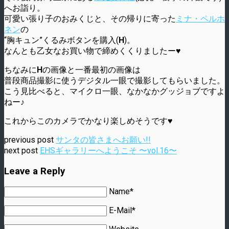
へお詣り。
可愛い張り子のおみくじと、その帰りに寄った
ミナ・ペルホ
ネン
の
“胸キュン”くるみボタンを購入(
H
)。
なんとも乙女なお買い物で締めくくりましたー♥
ちなみに
H
の画像と一番最初の画像は
普段商品撮影に使うデジタル一眼で撮影してもらいました。
こう見比べると、マイクロ一眼、なかなかグッジョブですよ
ねー♪
これからこのカメラでかなり楽しめそうです♥
previous post
サンタの皆さまへお願い!!
next post
EHSギャラリーへようこそ 〜vol.16〜
Leave a Reply
Name*
E-Mail*